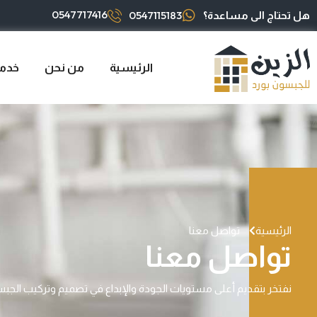
0547717416
0547115183
هل تحتاج الى مساعدة؟
الرئيسية
من نحن
خدما
الرئيسية
تواصل معنا
تواصل معنا
نفتخر بتقديم أعلى مستويات الجودة والإبداع في تصميم وتركيب الجب